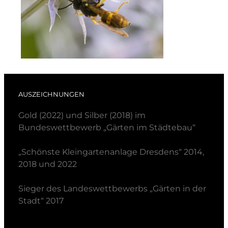
AUSZEICHNUNGEN
Gold (2022) und Silber (2018) im
Bundeswettbewerb „Gärten im Städtebau“
„Schönste Kleingartenanlage Dresdens“ 2014,
2018 und 2022
Sieger des Landeswettbewerbs „Gärten in der
Stadt“ 2017