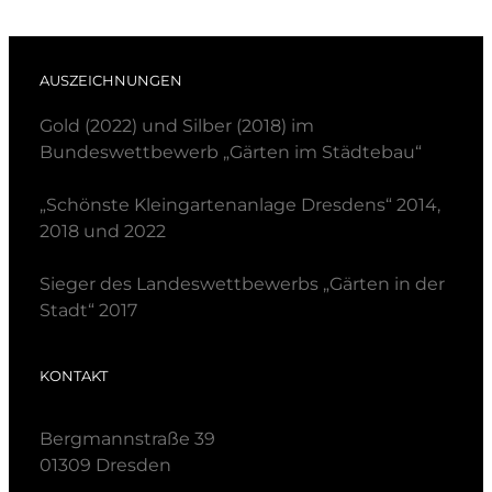
AUSZEICHNUNGEN
Gold (2022) und Silber (2018) im
Bundeswettbewerb „Gärten im Städtebau“
„Schönste Kleingartenanlage Dresdens“ 2014,
2018 und 2022
Sieger des Landeswettbewerbs „Gärten in der
Stadt“ 2017
KONTAKT
Bergmannstraße 39
01309 Dresden