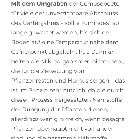
Mit dem Umgraben
der Gemüse­beete –
für viele der unverzichtbare Ab­schluss
des Gartenjahres – sollte zu­mindest so
lange gewartet werden, bis sich der
Boden auf eine Tem­pe­ratur nahe dem
Ge­frierpunkt abge­kühlt hat. Dann ar­
beiten die Mikro­or­ga­nis­men nicht mehr,
die für die Zer­setzung von
Pflanzenresten und Hu­mus sorgen – das
ist im Prinzip sehr nützlich, da die durch
diesen Prozess frei­gesetzten Nähr­stoffe
der Düngung der Pflanzen die­nen,
allerdings we­nig hilf­reich, wenn besagte
Pflanzen über­haupt nicht vor­handen
sind und die gesamten Nährstoffe