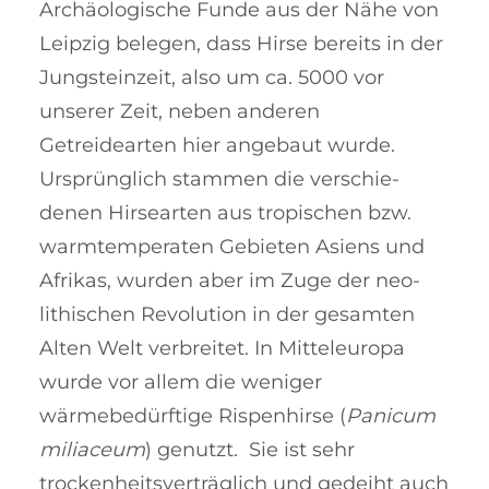
Archäolo­gische Funde aus der Nähe von
Leipzig belegen, dass Hirse bereits in der
Jungsteinzeit, al­so um ca. 5000 vor
unserer Zeit, ne­ben anderen
Getreidearten hier an­ge­baut wurde.
Ursprünglich stammen die verschie­
denen Hirsearten aus tro­pischen bzw.
warmtemperaten Gebie­ten Asiens und
Afrikas, wurden aber im Zuge der neo­
lithischen Revolution in der ge­samten
Alten Welt verbreitet. In Mittel­europa
wurde vor allem die we­­­­niger
wärmebedürftige Rispen­hir­se (
Pani­cum
miliaceum
) genutzt. Sie ist sehr
trockenheitsverträglich und ge­deiht auch