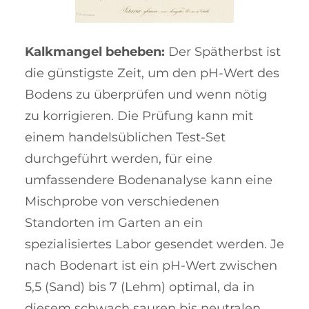
Kalkmangel beheben:
Der Spät­herbst ist
die günstigste Zeit, um den pH-Wert des
Bo­dens zu über­prüfen und wenn nötig
zu korrigieren. Die Prü­fung kann mit
einem han­dels­üblichen Test-Set
durchgeführt wer­den, für eine
umfassendere Boden­ana­ly­se kann eine
Mischprobe von verschiedenen
Standorten im Garten an ein
spezialisiertes Labor gesendet werden. Je
nach Bodenart ist ein pH-Wert zwischen
5,5 (Sand) bis 7 (Lehm) opti­mal, da in
diesem schwach sauren bis neutralen