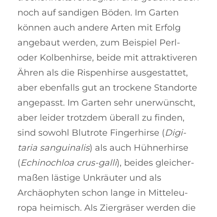
noch auf sandigen Böden. Im Garten
können auch andere Ar­ten mit Erfolg
angebaut werden, zum Bei­spiel Perl-
oder Kolbenhirse, beide mit attraktiveren
Ähren als die Ris­pen­hir­se ausgestattet,
aber ebenfalls gut an trockene Standorte
ange­passt. Im Gar­ten sehr unerwünscht,
aber leider trotzdem überall zu finden,
sind so­wohl Blutrote Fingerhirse (
Digi­
taria san­gu­i­na­lis
) als auch Hühner­hir­se
(
Echi­noch­loa crus-galli
), beides glei­cher­
ma­ßen lästige Unkräuter und als
Archäophyten schon lange in Mittel­eu­
ropa heimisch. Als Ziergräser werden die