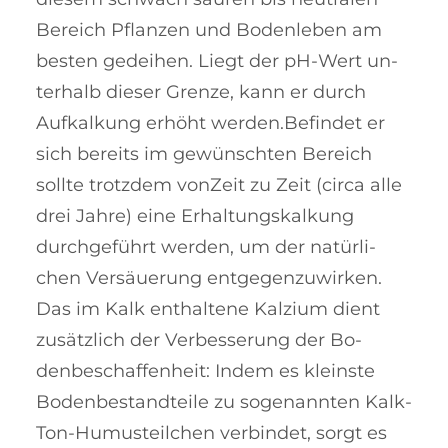
Bereich Pflanzen und Bodenleben am
besten gedeihen. Liegt der pH-Wert un­
terhalb dieser Grenze, kann er durch
Aufkalkung er­höht wer­den.Befindet er
sich bereits im gewünschten Be­reich
sollte trotz­dem vonZeit zu Zeit (cir­ca alle
drei Jah­re) eine Erhal­tungs­kalkung
durch­geführt wer­den, um der na­tür­li­
chen Versäuerung entgegen­zuwir­ken.
Das im Kalk enthal­tene Kal­zium dient
zu­sätzlich der Ver­bes­se­rung der Bo­
denbe­schaf­fen­heit: Indem es klein­ste
Boden­be­stand­teile zu so­ge­­nann­ten Kalk-
Ton-Hu­mus­­teil­chen ver­bindet, sorgt es