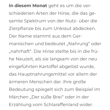
In diesem Monat
geht es um die ver­
schiedenen Arten der Hirse, die das ge­
samte Spektrum von der Nutz- über die
Zierpflanze bis zum Unkraut ab­decken.
Der Name stammt aus dem Ger­
manischen und bedeutet „Nah­rung“ oder
„nahrhaft“. Die Hirse stellte bis in die frü­
he Neuzeit, als sie lang­sam von der neu
eingeführten Kar­toffel abgelöst wur­­de,
das Haupt­nahrungsmittel vor al­­lem der
ärmeren Menschen dar. Ihre große
Bedeutung spiegelt sich zum Beispiel im
Märchen „Der süße Brei“ oder in der
Erzählung vom Schlaraf­fen­­land wider.