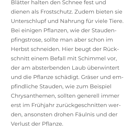
Blätter hal­ten den Schnee fest und
dienen als Frost­schutz. Zu­dem bieten sie
Un­ter­schlupf und Nahrung für viele Tiere.
Bei einigen Pflanzen, wie der Stau­den­­
pfingstrose, soll­te man aber schon im
Herbst schneiden. Hier beugt der Rück­
schnitt einem Befall mit Schim­mel vor,
der am ab­ster­ben­den Laub über­wintert
und die Pflanze schädigt. Grä­ser und em­
pfind­liche Stau­­den, wie zum Beispiel
Chry­san­the­men, sollten gene­rell im­mer
erst im Frühjahr zurück­ge­schnitten wer­
den, an­sonsten drohen Fäulnis und der
Verlust der Pflanze.