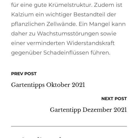
für eine gute Krü­mel­­struk­tur. Zu­­dem ist
Kal­zium ein wichtiger Be­standteil der
pflanz­li­chen Zellwän­de. Ein Man­gel kann
daher zu Wachs­tums­störungen so­wie
einer ver­min­derten Widerstands­kraft
gegen­ü­ber Schad­ein­flüssen füh­ren.­
PREV POST
Gartentipps Oktober 2021
NEXT POST
Gartentipp Dezember 2021