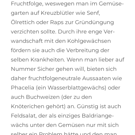
Frucht­folge, weswe­gen man im Ge­mü­­se­
gar­ten auf Kreuz­blütler wie Senf,
Ölrettich oder Raps zur Grün­dün­gung
ver­zich­ten soll­te. Durch ihre enge Ver­
wand­schaft mit den Kohl­ge­wächsen
fördern sie auch die Ver­breitung der
selben Krank­heiten. Wenn man lieber auf
Num­mer Si­cher gehen will, bieten sich
daher frucht­folgeneutrale Aus­saaten wie
Pha­­­celia (ein Wasser­blatt­ge­wächs) oder
auch Buch­­wei­zen (der zu den
Knöterichen gehört) an. Gün­stig ist auch
Feld­sa­lat, der als einziges Bal­drian­ge­
wächs unter den Gemü­sen nur mit sich
selber ein Pro­blem hätte und den man