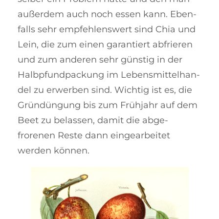
au­ßer­dem auch noch es­sen kann. Eben­
falls sehr emp­feh­lenswert sind Chia und
Lein, die zum einen garantiert abfrieren
und zum anderen sehr günstig in der
Halb­pfund­packung im Lebens­mittel­han­
del zu erwerben sind. Wich­tig ist es, die
Gründüngung bis zum Frühjahr auf dem
Beet zu be­lassen, damit die ab­ge­
frorenen Reste dann einge­ar­bei­tet
werden können.