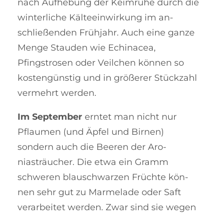
nach Aufhebung der Keimruhe durch die
winterliche Käl­teeinwirkung im an­
schließenden Früh­jahr. Auch eine ganze
Menge Stau­den wie Echi­na­cea,
Pfingstrosen oder Veilchen kön­nen so
kosten­gün­stig und in grö­ßerer Stück­zahl
ver­mehrt werden.
Im September
erntet man nicht nur
Pflaumen (und Äpfel und Birnen)
sondern auch die Beeren der Aro­
niasträucher. Die etwa ein Gramm
schwe­ren blau­schwa­rzen Früchte kön­­
nen sehr gut zu Marmelade oder Saft
verarbeitet werden. Zwar sind sie wegen