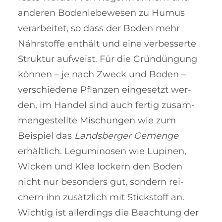
anderen Bo­den­lebe­wesen zu Humus
verar­beitet, so dass der Boden mehr
Nährstoffe ent­hält und eine ver­bes­ser­te
Struk­tur auf­weist. Für die Grün­dün­gung
können – je nach Zweck und Boden –
ver­schie­­­de­­­ne Pflanzen ein­­gesetzt wer­
den, im Han­del sind auch fertig zu­sam­­
men­gestellte Mi­schun­gen wie zum
Beispiel das
Lands­­ber­ger Ge­men­ge
erhältlich. Le­gumino­sen wie Lu­pinen,
Wicken und Klee loc­kern den Boden
nicht nur be­son­ders gut, son­dern rei­
chern ihn zu­sätzlich mit Stick­stoff an.
Wich­tig ist allerdings die Be­ach­tung der