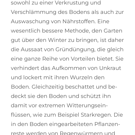
sowohl zu ei­ner Ver­krustung und
Verschläm­mung des Bo­dens als auch zur
Aus­waschung von Nähr­stof­fen. Eine
wesentlich bes­sere Me­tho­de, den Garten
gut über den Win­ter zu bringen, ist daher
die Aussaat von Grün­düngung, die gleich
eine ganze Reihe von Vorteilen bietet. Sie
ver­­hindert das Auf­kom­men von Un­kraut
und lockert mit ihren Wurzeln den
Boden. Gleichzeitig be­schattet und be­
deckt sie den Boden und schützt ihn
damit vor extremen Wit­terungs­ein­
flüssen, wie zum Bei­spiel Starkregen. Die
in den Bo­den eingearbeiteten Pflanzen­
re­ste wer­den von Re­gen­­wür­mern und