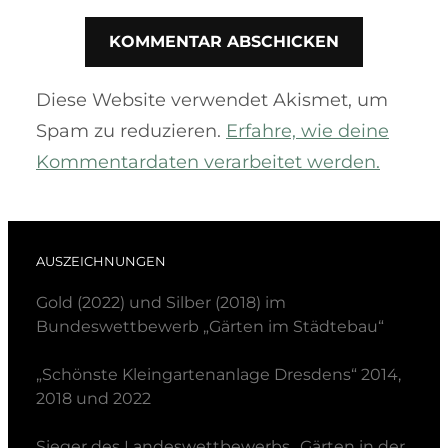
Diese Website verwendet Akismet, um
Spam zu reduzieren.
Erfahre, wie deine
Kommentardaten verarbeitet werden.
AUSZEICHNUNGEN
Gold (2022) und Silber (2018) im
Bundeswettbewerb „Gärten im Städtebau“
„Schönste Kleingartenanlage Dresdens“ 2014,
2018 und 2022
Sieger des Landeswettbewerbs „Gärten in der