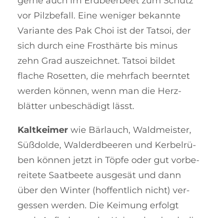
gerne auch im Erd­beer­beet zum Schutz
vor Pilzbefall. Eine weniger be­kann­te
Variante des Pak Choi ist der Tatsoi, der
sich durch eine Frosthärte bis minus
zehn Grad auszeichnet. Tatsoi bildet
flache Rosetten, die mehr­fach beerntet
wer­den kön­nen, wenn man die Herz­
blätter unbe­schädigt lässt.
Kaltkeimer
wie Bärlauch, Wald­mei­ster,
Süßdolde, Walderd­bee­ren und Ker­bel­rü­
ben können jetzt in Töpfe oder gut vor­be­
rei­tete Saatbeete aus­gesät und dann
über den Winter (hof­fent­lich nicht) ver­
gessen wer­den. Die Keimung er­folgt