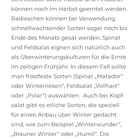
können noch im Herbst ge­erntet wer­­den.
Ra­dies­chen kön­­nen bei Verwendung
schnell­wach­sender Sor­ten sogar noch bis
Ende des Monats ge­sät wer­den. Spinat
und Feldsalat eig­nen sich natürlich auch
als Über­win­­te­rungskulturen für die Ernte
im zei­tigen Frühjahr. In die­sem Fall sollte
man frost­feste Sor­ten (Spinat „Mata­dor“
oder Winterriesen“, Feldsalat „Voll­­hart“
oder „Polar“) auswählen. Auch bei Kopf­
sa­lat gibt es etliche Sor­ten, die spe­ziell
für einen Anbau über Winter ge­dacht
sind, wie zum Beispiel „Win­ter­­wun­­der“,
„Brau­ner Winter“ oder „Hu­­mil“. Die