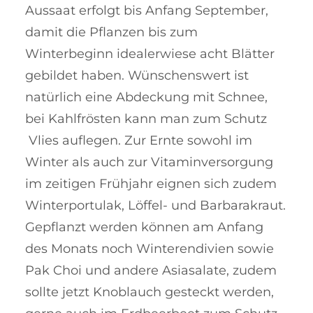
Aussaat erfolgt bis An­fang Sep­­tem­ber,
damit die Pflan­zen bis zum
Winterbeginn idealer­wie­se acht Blätter
gebildet haben. Wün­schenswert ist
natürlich eine Ab­deckung mit Schnee,
bei Kahl­frösten kann man zum Schutz
Vlies auflegen. Zur Ernte sowohl im
Winter als auch zur Vita­min­­­­ver­sor­gung
im zei­ti­gen Frühjahr eig­nen sich zu­dem
Winter­por­tulak, Löf­fel- und Bar­­bara­kraut.
Ge­pflanzt werden können am Anfang
des Mo­nats noch Win­terendivien sowie
Pak Choi und andere Asiasalate, zudem
sollte jetzt Knoblauch gesteckt wer­den,